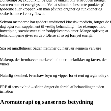
Zoneterapi og akupunktur bygger på tanken om, at kroppen hænger
sammen som et energisystem. Ved at stimulere bestemte punkter på
fødderne eller kroppen kan man påvirke organer og funktioner og
skabe balance i energiflowet.
Selvom metoderne har rødder i traditionel kinesisk medicin, bruges de i
dag også som supplement til vestlig behandling – for eksempel mod
hovedpine, søvnbesvær eller fordøjelsesproblemer. Mange oplever, at
behandlingerne giver en dyb følelse af ro og fornyet energi.
Spa og mindfulness: Sådan fremmer du nærvær gennem velvære
Makeup, der fremhæver mørkere hudtoner – teknikker og farver, der
virker
Naturlig skønhed: Fremhæv bryn og vipper for et rent og ægte udtryk
PRP til sensitiv hud – sådan drager du fordel af behandlingen uden
irritation
Aromaterapi og sansernes betydning