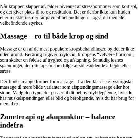
Når kroppen slapper af, falder niveauet af stresshormoner som kortisol,
og det giver plads til ro og restitution. Det er derfor ikke kun huden
eller musklerne, der får gavn af behandlingen – også dit mentale
velbefindende styrkes.
Massage – ro til både krop og sind
Massage er en af de mest populære kropsbehandlinger, og det er ikke
uden grund. Berøring frigiver oxytocin, kroppens “velvære-hormon”,
som skaber en følelse af tryghed og afslapning. Samtidig løsnes
spændinger, der ofte opstår som følge af stillesiddende arbejde eller
stress.
Der findes mange former for massage – fra den klassiske fysiurgiske
massage til mere blide varianter som afspændingsmassage eller hot
stone. Vælg den type, der passer til dit behov: dybdegående, hvis du
har muskelspændinger, eller blid og beroligende, hvis du har brug for
mental ro.
Zoneterapi og akupunktur – balance
indefra