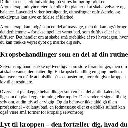
Dufte har en stærk indvirkning på vores humør og følelser.
Aromaterapi udnytter æteriske olier fra planter til at skabe velvære og
balance. Lavendel virker beroligende, citrusfrugter opfriskende, og
eukalyptus kan give en følelse af klarhed.
Aromaterapi kan indgå som en del af massage, men du kan også bruge
det derhjemme – for eksempel i et varmt bad, som duftlys eller i en
diffuser. Det handler om at skabe små øjeblikke af ro i hverdagen, hvor
du kan trække vejret dybt og mærke dig selv.
Kropsbehandlinger som en del af din rutine
Selvomsorg handler ikke nødvendigvis om store forandringer, men om
at skabe vaner, der støtter dig. En kropsbehandling en gang imellem
kan være en måde at nulstille på – et pusterum, hvor du giver kroppen
lov til at restituere.
Overvej at planlægge behandlinger som en fast del af din kalender,
ligesom du planlægger træning eller møder. Det sender et signal til dig
selv om, at din trivsel er vigtig. Og du behøver ikke altid gå til en
professionel – et langt bad, en fodmassage eller et øjebliks stilhed kan
også være små former for kropslig selvomsorg.
Lyt til kroppen – den fortæller dig, hvad du