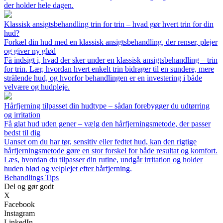
der holder hele dagen.
Klassisk ansigtsbehandling trin for trin – hvad gør hvert trin for din
hud?
Forkæl din hud med en klassisk ansigtsbehandling, der renser, plejer
og giver ny glød
Få indsigt i, hvad der sker under en klassisk ansigtsbehandling – trin
for trin. Lær, hvordan hvert enkelt trin bidrager til en sundere, mere
strålende hud, og hvorfor behandlingen er en investering i både
velvære og hudpleje.
Hårfjerning tilpasset din hudtype – sådan forebygger du udtørring
og irritation
Få glat hud uden gener – vælg den hårfjerningsmetode, der passer
bedst til dig
Uanset om du har tør, sensitiv eller fedtet hud, kan den rigtige
hårfjerningsmetode gøre en stor forskel for både resultat og komfort.
Læs, hvordan du tilpasser din rutine, undgår irritation og holder
huden blød og velplejet efter hårfjerning.
Behandlings Tips
Del og gør godt
X
Facebook
Instagram
LinkedIn