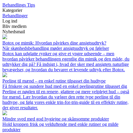
Behandlings Tips
Kategorier
Behandlinger
Log ind
Bliv medlem
Nyhedsmail
Botox og mimik: Hvordan påvirkes dine ansigtsudtryk?
Når skønhedsbehandling møder ansigtsudtryk og følelser
Botox kan udglatte rynker og give et yngre udseende – men
hvordan påvirker behandlingen egentlig din mimik og den måde, du
udtrykker dig på? Få indsigt i, hvad der sker med ansigtets naturlige
bevægelser, og hvordan du bevarer et levende udtryk efter Botox.
Peeling til mænd – en enkel rutine tilpasset din hudtype
Få friskere og sundere hud med en enkel peelingrutine tilpasset dig
Peeling er nøglen til en renere, glattere og mere velplejet hud – også
for mænd. Lær hvordan du vælger den rette type peeling til din
hudtype, og følg vores enkle trin-for-trin-guide til en effektiv rutine,
der giver resultater.
Mindre sved med god hygiejne og skånsomme produkter
Hold kroppen frisk og velduftende med enkle rutiner og milde
produkter