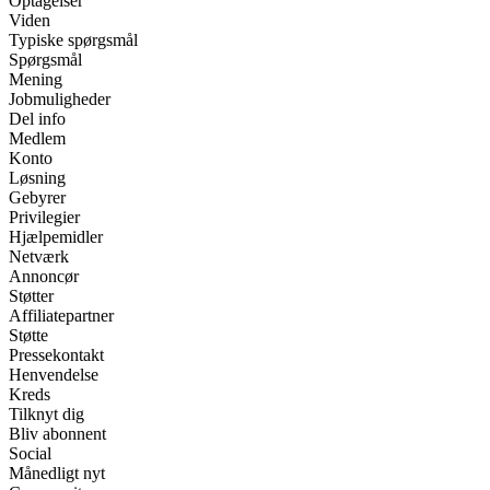
Optagelser
Viden
Typiske spørgsmål
Spørgsmål
Mening
Jobmuligheder
Del info
Medlem
Konto
Løsning
Gebyrer
Privilegier
Hjælpemidler
Netværk
Annoncør
Støtter
Affiliatepartner
Støtte
Pressekontakt
Henvendelse
Kreds
Tilknyt dig
Bliv abonnent
Social
Månedligt nyt