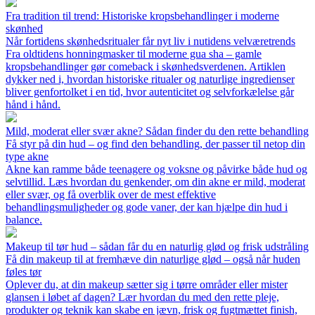
Fra tradition til trend: Historiske kropsbehandlinger i moderne
skønhed
Når fortidens skønhedsritualer får nyt liv i nutidens velværetrends
Fra oldtidens honningmasker til moderne gua sha – gamle
kropsbehandlinger gør comeback i skønhedsverdenen. Artiklen
dykker ned i, hvordan historiske ritualer og naturlige ingredienser
bliver genfortolket i en tid, hvor autenticitet og selvforkælelse går
hånd i hånd.
Mild, moderat eller svær akne? Sådan finder du den rette behandling
Få styr på din hud – og find den behandling, der passer til netop din
type akne
Akne kan ramme både teenagere og voksne og påvirke både hud og
selvtillid. Læs hvordan du genkender, om din akne er mild, moderat
eller svær, og få overblik over de mest effektive
behandlingsmuligheder og gode vaner, der kan hjælpe din hud i
balance.
Makeup til tør hud – sådan får du en naturlig glød og frisk udstråling
Få din makeup til at fremhæve din naturlige glød – også når huden
føles tør
Oplever du, at din makeup sætter sig i tørre områder eller mister
glansen i løbet af dagen? Lær hvordan du med den rette pleje,
produkter og teknik kan skabe en jævn, frisk og fugtmættet finish,