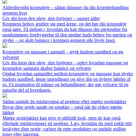
Aldersbevidst kropspleje – sådan tilpasser du din kropsbehandling
gennem livet
Giv din krop den pleje, den fortjener – uanset alder
Kroppens behov ændrer sig med årene, og det bør din kropspleje
også gøre. Få indsigt i, hvordan du kan tilpasse din plejerutine fra
ungdommens forebyggelse til den modne huds behov for næring og
styrke – og skab balance i kroppen gennem alle livets faser.
Kropspleje og massage i samspil – styrk hudens sundhed og øg
velværet
Giv din krop den pleje, den fortjener – oplev hvordan massage og
kropspleje sammen skaber balance og velvære
Opdag hvordan samspillet mellem kropspleje og massage kan styrke
hudens sundhed, løsne spændinger og give dig en dybere følelse af
ro. Få inspiration til rutiner og behandlinger, der gør velvære til en
naturlig del af hverdagen.
Sådan undgår du misfarvning af neglene efter mørke neglelakker
Bevar dine negle sunde og smukke – også når du elsker mørke
lakker
Mørke neglelakker kan give et stilfuldt look, men de kan også
efterlade misfarvninger på neglene. Læs, hvordan du med enkle trin
beskytter dine negle, vælger de rette produkter og undgår gullige
toner efter lakering.