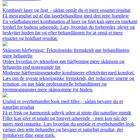
Kombinér laser og fugt – sådan opnår du et mere ensartet resultat
Få mest muligt ud af din laserbehandling med den rette fugtpleje
En velafbalanceret kombination af laser og fugt kan gøre en markant
forskel for hudens udseende. Læs, hvordan du forbereder, plejer og
beskytter huden før og efter behandlingen for at opnå et mere
ensartet og holdbart resultat.
Skånsom hårfjerning: Teknologiske fremskridt gør behandlingen
mere behagelig
Oplev hvordan ny teknologi gør hårfjerning mere skånsom og
behagelig end nogensinde før
Moderne hårfjerningsmetoder kombinerer effektivitet med komfort.
Læs om de nyeste teknologiske fremskridt, der reducerer smerte og
irritation, og gør både professionelle behandlinger og
hjemmeapparater mere skånsomme for huden.
Undgå et overbehandlet look med filler – sådan bevarer du et
naturligt resultat
Få et frisk og harmonisk udtryk uden at miste din naturlige mimik
Filler kan give et smukt og fornyet udseende – men kun når det
gøres med omtanke. Læs hvordan du undgår et overbehandlet look,
vælger den rette behandler og bevarer et naturligt resultat, der
fremhæver dine egne træk.