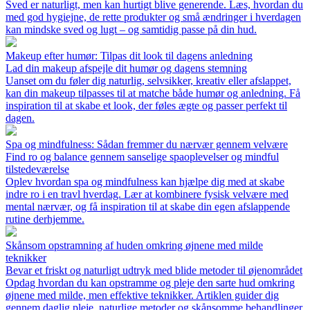
Sved er naturligt, men kan hurtigt blive generende. Læs, hvordan du
med god hygiejne, de rette produkter og små ændringer i hverdagen
kan mindske sved og lugt – og samtidig passe på din hud.
Makeup efter humør: Tilpas dit look til dagens anledning
Lad din makeup afspejle dit humør og dagens stemning
Uanset om du føler dig naturlig, selvsikker, kreativ eller afslappet,
kan din makeup tilpasses til at matche både humør og anledning. Få
inspiration til at skabe et look, der føles ægte og passer perfekt til
dagen.
Spa og mindfulness: Sådan fremmer du nærvær gennem velvære
Find ro og balance gennem sanselige spaoplevelser og mindful
tilstedeværelse
Oplev hvordan spa og mindfulness kan hjælpe dig med at skabe
indre ro i en travl hverdag. Lær at kombinere fysisk velvære med
mental nærvær, og få inspiration til at skabe din egen afslappende
rutine derhjemme.
Skånsom opstramning af huden omkring øjnene med milde
teknikker
Bevar et friskt og naturligt udtryk med blide metoder til øjenområdet
Opdag hvordan du kan opstramme og pleje den sarte hud omkring
øjnene med milde, men effektive teknikker. Artiklen guider dig
gennem daglig pleje, naturlige metoder og skånsomme behandlinger,