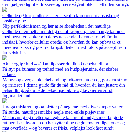
der hjælper dig til et friskere og mere vågent blik – helt uden kirurgi.
Cellulite og kropsbillede – lær at se din krop med realistiske og
positive øjne
Slip perfektionismen og lær at se skønheden i det naturlige
Cellulite er en helt almindelig del af kroppen, men mange kæmper
med negative tanker om deres udseende. I denne artikel får du
indsigt i, hvorfor cellulite opstår, og hvordan du kan opbygge et
mere realistisk og positivt kropsbillede – med fokus på accept frem
for selvkritik.
Akne og tør hud – sådan tilpasser du din aknebehandling
Få styr på bumser og tørhed med en hudplejerutine, der skaber
balance
Mange oplever, at aknebehandling udtørrer huden og gør den stram
og irriteret. I denne guide får du råd til, hvordan du kan justere din
behandling, så du både bekæmper akne og bevarer en sund,
fugtmættet hud.
Undgå misfarvning og pletter på neglene med disse simple vaner
Få sunde, naturligt smukke negle med enkle plejevaner
Misfarvning og pletter på neglene kan nemt undgås med få, gode
rutiner. Læs hvordan du beskytter dine negle mod gullige toner og
mat overflade – og bevarer et friskt, velplejet look året rundt.