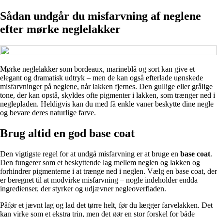
Sådan undgår du misfarvning af neglene
efter mørke neglelakker
Mørke neglelakker som bordeaux, marineblå og sort kan give et
elegant og dramatisk udtryk – men de kan også efterlade uønskede
misfarvninger på neglene, når lakken fjernes. Den gullige eller grålige
tone, der kan opstå, skyldes ofte pigmenter i lakken, som trænger ned i
neglepladen. Heldigvis kan du med få enkle vaner beskytte dine negle
og bevare deres naturlige farve.
Brug altid en god base coat
Den vigtigste regel for at undgå misfarvning er at bruge en
base coat
.
Den fungerer som et beskyttende lag mellem neglen og lakken og
forhindrer pigmenterne i at trænge ned i neglen. Vælg en base coat, der
er beregnet til at modvirke misfarvning – nogle indeholder endda
ingredienser, der styrker og udjævner negleoverfladen.
Påfør et jævnt lag og lad det tørre helt, før du lægger farvelakken. Det
kan virke som et ekstra trin, men det gør en stor forskel for både