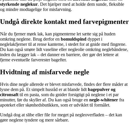
styrkende neglekur
. Det hjælper med at holde dem sunde, fleksible
og mindre modtagelige for misfarvning.
Undgå direkte kontakt med farvepigmenter
Når du fjerner mørk lak, kan pigmenterne let sætte sig på huden
omkring neglene. Brug derfor en
bomuldspind
dyppet i
neglelakfjerner til at rense kanterne, i stedet for at gnide med fingrene.
Du kan også smøre lidt vaseline eller negleolie omkring neglebåndene,
inden du lægger lak – det danner en barriere, der gør det lettere at
fjerne eventuelle farverester bagefter.
Hvidtning af misfarvede negle
Hvis dine negle allerede er blevet misfarvede, findes der flere måder at
lysne dem på. Et simpelt husråd er at blande lidt
bagepulver og
citronsaft
til en pasta, som du gnider forsigtigt på neglene i et par
minutter, før du skyller af. Du kan også bruge en
negle-whitener
fra
apoteket eller skønhedsbutikken, som er udviklet til formålet.
Undgå dog at slibe eller file for meget på negleoverfladen – det kan
gøre neglene tyndere og mere sårbare.