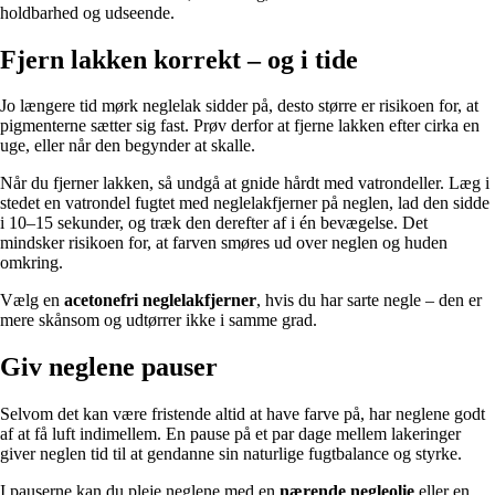
holdbarhed og udseende.
Fjern lakken korrekt – og i tide
Jo længere tid mørk neglelak sidder på, desto større er risikoen for, at
pigmenterne sætter sig fast. Prøv derfor at fjerne lakken efter cirka en
uge, eller når den begynder at skalle.
Når du fjerner lakken, så undgå at gnide hårdt med vatrondeller. Læg i
stedet en vatrondel fugtet med neglelakfjerner på neglen, lad den sidde
i 10–15 sekunder, og træk den derefter af i én bevægelse. Det
mindsker risikoen for, at farven smøres ud over neglen og huden
omkring.
Vælg en
acetonefri neglelakfjerner
, hvis du har sarte negle – den er
mere skånsom og udtørrer ikke i samme grad.
Giv neglene pauser
Selvom det kan være fristende altid at have farve på, har neglene godt
af at få luft indimellem. En pause på et par dage mellem lakeringer
giver neglen tid til at gendanne sin naturlige fugtbalance og styrke.
I pauserne kan du pleje neglene med en
nærende negleolie
eller en