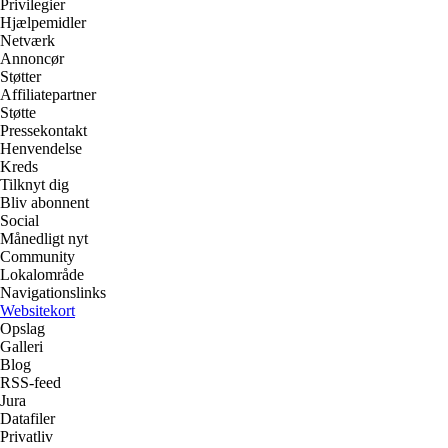
Privilegier
Hjælpemidler
Netværk
Annoncør
Støtter
Affiliatepartner
Støtte
Pressekontakt
Henvendelse
Kreds
Tilknyt dig
Bliv abonnent
Social
Månedligt nyt
Community
Lokalområde
Navigationslinks
Websitekort
Opslag
Galleri
Blog
RSS-feed
Jura
Datafiler
Privatliv