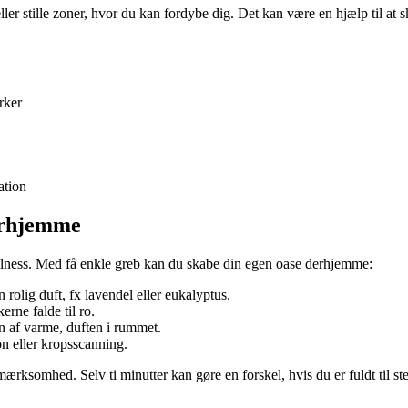
ller stille zoner, hvor du kan fordybe dig. Det kan være en hjælp til at
rker
ation
derhjemme
ulness. Med få enkle greb kan du skabe din egen oase derhjemme:
 rolig duft, fx lavendel eller eukalyptus.
erne falde til ro.
en af varme, duften i rummet.
on eller kropsscanning.
ærksomhed. Selv ti minutter kan gøre en forskel, hvis du er fuldt til st