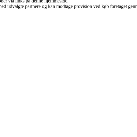
 køber via links på denne hjemmeside.
med udvalgte partnere og kan modtage provision ved køb foretaget gennem