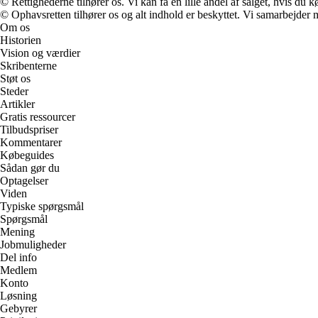
© Rettighederne tilhører os. Vi kan få en lille andel af salget, hvis du
© Ophavsretten tilhører os og alt indhold er beskyttet. Vi samarbejder 
Om os
Historien
Vision og værdier
Skribenterne
Støt os
Steder
Artikler
Gratis ressourcer
Tilbudspriser
Kommentarer
Købeguides
Sådan gør du
Optagelser
Viden
Typiske spørgsmål
Spørgsmål
Mening
Jobmuligheder
Del info
Medlem
Konto
Løsning
Gebyrer