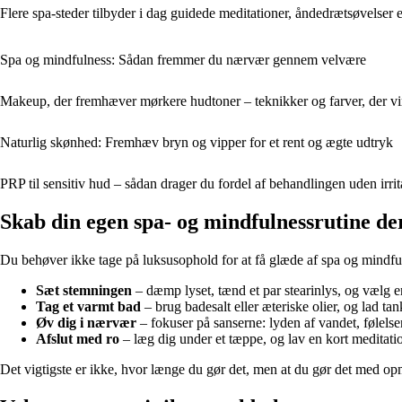
Flere spa-steder tilbyder i dag guidede meditationer, åndedrætsøvelser e
Spa og mindfulness: Sådan fremmer du nærvær gennem velvære
Makeup, der fremhæver mørkere hudtoner – teknikker og farver, der vi
Naturlig skønhed: Fremhæv bryn og vipper for et rent og ægte udtryk
PRP til sensitiv hud – sådan drager du fordel af behandlingen uden irrit
Skab din egen spa- og mindfulnessrutine 
Du behøver ikke tage på luksusophold for at få glæde af spa og mindf
Sæt stemningen
– dæmp lyset, tænd et par stearinlys, og vælg en
Tag et varmt bad
– brug badesalt eller æteriske olier, og lad tank
Øv dig i nærvær
– fokuser på sanserne: lyden af vandet, følels
Afslut med ro
– læg dig under et tæppe, og lav en kort meditati
Det vigtigste er ikke, hvor længe du gør det, men at du gør det med opm