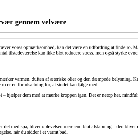
rvær gennem velvære
 kræver vores opmærksomhed, kan det være en udfordring at finde ro. Ma
l tilstedeværelse kan ikke blot reducere stress, men også styrke evnen
 du mærker varmen, duften af æteriske olier og den dæmpede belysning. K
e ro er en forudsætning for, at sindet kan følge med.
i – hjælper dem med at mærke kroppen igen. Det er netop her, mindfuln
r det med spa, bliver oplevelsen mere end blot afslapning – den bliver 
else, når du sidder i et varmt bad.