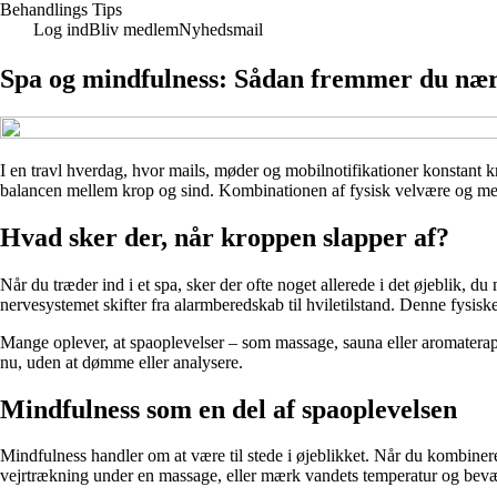
Behandlings Tips
Log ind
Bliv medlem
Nyhedsmail
Spa og mindfulness: Sådan fremmer du næ
I en travl hverdag, hvor mails, møder og mobilnotifikationer konstant
balancen mellem krop og sind. Kombinationen af fysisk velvære og menta
Hvad sker der, når kroppen slapper af?
Når du træder ind i et spa, sker der ofte noget allerede i det øjeblik,
nervesystemet skifter fra alarmberedskab til hviletilstand. Denne fysisk
Mange oplever, at spaoplevelser – som massage, sauna eller aromaterap
nu, uden at dømme eller analysere.
Mindfulness som en del af spaoplevelsen
Mindfulness handler om at være til stede i øjeblikket. Når du kombinere
vejrtrækning under en massage, eller mærk vandets temperatur og bevæg