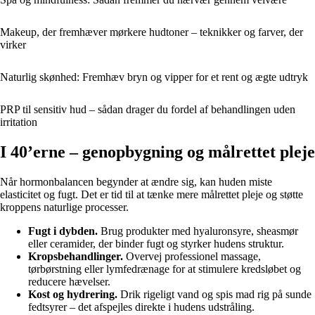
Makeup, der fremhæver mørkere hudtoner – teknikker og farver, der
virker
Naturlig skønhed: Fremhæv bryn og vipper for et rent og ægte udtryk
PRP til sensitiv hud – sådan drager du fordel af behandlingen uden
irritation
I 40’erne – genopbygning og målrettet pleje
Når hormonbalancen begynder at ændre sig, kan huden miste
elasticitet og fugt. Det er tid til at tænke mere målrettet pleje og støtte
kroppens naturlige processer.
Fugt i dybden.
Brug produkter med hyaluronsyre, sheasmør
eller ceramider, der binder fugt og styrker hudens struktur.
Kropsbehandlinger.
Overvej professionel massage,
tørbørstning eller lymfedrænage for at stimulere kredsløbet og
reducere hævelser.
Kost og hydrering.
Drik rigeligt vand og spis mad rig på sunde
fedtsyrer – det afspejles direkte i hudens udstråling.