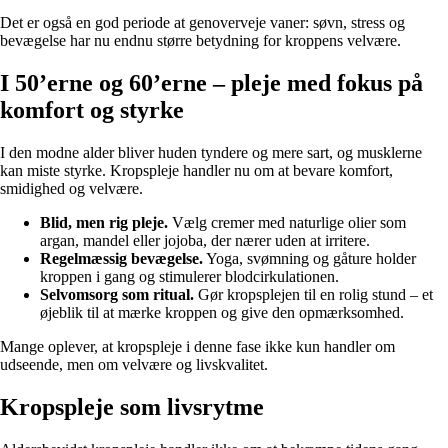
Det er også en god periode at genoverveje vaner: søvn, stress og
bevægelse har nu endnu større betydning for kroppens velvære.
I 50’erne og 60’erne – pleje med fokus på
komfort og styrke
I den modne alder bliver huden tyndere og mere sart, og musklerne
kan miste styrke. Kropspleje handler nu om at bevare komfort,
smidighed og velvære.
Blid, men rig pleje.
Vælg cremer med naturlige olier som
argan, mandel eller jojoba, der nærer uden at irritere.
Regelmæssig bevægelse.
Yoga, svømning og gåture holder
kroppen i gang og stimulerer blodcirkulationen.
Selvomsorg som ritual.
Gør kropsplejen til en rolig stund – et
øjeblik til at mærke kroppen og give den opmærksomhed.
Mange oplever, at kropspleje i denne fase ikke kun handler om
udseende, men om velvære og livskvalitet.
Kropspleje som livsrytme