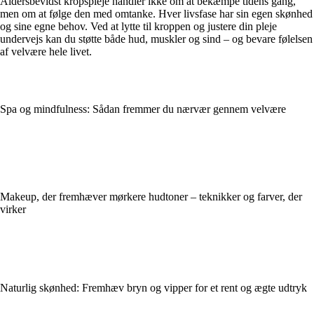
Aldersbevidst kropspleje handler ikke om at bekæmpe tidens gang,
men om at følge den med omtanke. Hver livsfase har sin egen skønhed
og sine egne behov. Ved at lytte til kroppen og justere din pleje
undervejs kan du støtte både hud, muskler og sind – og bevare følelsen
af velvære hele livet.
Spa og mindfulness: Sådan fremmer du nærvær gennem velvære
Makeup, der fremhæver mørkere hudtoner – teknikker og farver, der
virker
Naturlig skønhed: Fremhæv bryn og vipper for et rent og ægte udtryk