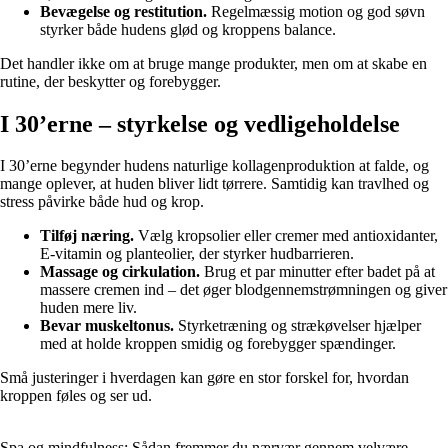
Bevægelse og restitution.
Regelmæssig motion og god søvn
styrker både hudens glød og kroppens balance.
Det handler ikke om at bruge mange produkter, men om at skabe en
rutine, der beskytter og forebygger.
I 30’erne – styrkelse og vedligeholdelse
I 30’erne begynder hudens naturlige kollagenproduktion at falde, og
mange oplever, at huden bliver lidt tørrere. Samtidig kan travlhed og
stress påvirke både hud og krop.
Tilføj næring.
Vælg kropsolier eller cremer med antioxidanter,
E-vitamin og planteolier, der styrker hudbarrieren.
Massage og cirkulation.
Brug et par minutter efter badet på at
massere cremen ind – det øger blodgennemstrømningen og giver
huden mere liv.
Bevar muskeltonus.
Styrketræning og strækøvelser hjælper
med at holde kroppen smidig og forebygger spændinger.
Små justeringer i hverdagen kan gøre en stor forskel for, hvordan
kroppen føles og ser ud.
Spa og mindfulness: Sådan fremmer du nærvær gennem velvære