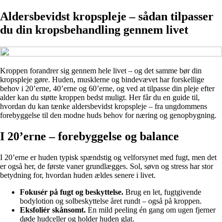
Aldersbevidst kropspleje – sådan tilpasser
du din kropsbehandling gennem livet
Kroppen forandrer sig gennem hele livet – og det samme bør din
kropspleje gøre. Huden, musklerne og bindevævet har forskellige
behov i 20’erne, 40’erne og 60’erne, og ved at tilpasse din pleje efter
alder kan du støtte kroppen bedst muligt. Her får du en guide til,
hvordan du kan tænke aldersbevidst kropspleje – fra ungdommens
forebyggelse til den modne huds behov for næring og genopbygning.
I 20’erne – forebyggelse og balance
I 20’erne er huden typisk spændstig og velforsynet med fugt, men det
er også her, de første vaner grundlægges. Sol, søvn og stress har stor
betydning for, hvordan huden ældes senere i livet.
Fokusér på fugt og beskyttelse.
Brug en let, fugtgivende
bodylotion og solbeskyttelse året rundt – også på kroppen.
Eksfoliér skånsomt.
En mild peeling én gang om ugen fjerner
døde hudceller og holder huden glat.