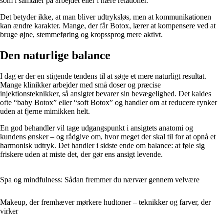
som i samtaler på arbejdet eller i nære relationer.
Det betyder ikke, at man bliver udtryksløs, men at kommunikationen
kan ændre karakter. Mange, der får Botox, lærer at kompensere ved at
bruge øjne, stemmeføring og kropssprog mere aktivt.
Den naturlige balance
I dag er der en stigende tendens til at søge et mere naturligt resultat.
Mange klinikker arbejder med små doser og præcise
injektionsteknikker, så ansigtet bevarer sin bevægelighed. Det kaldes
ofte “baby Botox” eller “soft Botox” og handler om at reducere rynker
uden at fjerne mimikken helt.
En god behandler vil tage udgangspunkt i ansigtets anatomi og
kundens ønsker – og rådgive om, hvor meget der skal til for at opnå et
harmonisk udtryk. Det handler i sidste ende om balance: at føle sig
friskere uden at miste det, der gør ens ansigt levende.
Spa og mindfulness: Sådan fremmer du nærvær gennem velvære
Makeup, der fremhæver mørkere hudtoner – teknikker og farver, der
virker