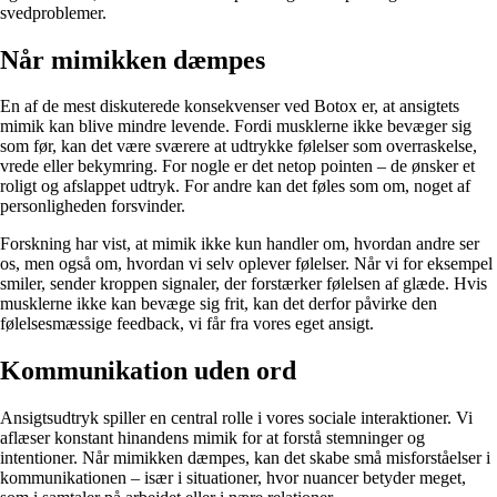
svedproblemer.
Når mimikken dæmpes
En af de mest diskuterede konsekvenser ved Botox er, at ansigtets
mimik kan blive mindre levende. Fordi musklerne ikke bevæger sig
som før, kan det være sværere at udtrykke følelser som overraskelse,
vrede eller bekymring. For nogle er det netop pointen – de ønsker et
roligt og afslappet udtryk. For andre kan det føles som om, noget af
personligheden forsvinder.
Forskning har vist, at mimik ikke kun handler om, hvordan andre ser
os, men også om, hvordan vi selv oplever følelser. Når vi for eksempel
smiler, sender kroppen signaler, der forstærker følelsen af glæde. Hvis
musklerne ikke kan bevæge sig frit, kan det derfor påvirke den
følelsesmæssige feedback, vi får fra vores eget ansigt.
Kommunikation uden ord
Ansigtsudtryk spiller en central rolle i vores sociale interaktioner. Vi
aflæser konstant hinandens mimik for at forstå stemninger og
intentioner. Når mimikken dæmpes, kan det skabe små misforståelser i
kommunikationen – især i situationer, hvor nuancer betyder meget,