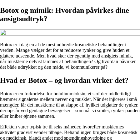
Botox og mimik: Hvordan påvirkes dine
ansigtsudtryk?
Botox er i dag en af de mest udbredte kosmetiske behandlinger i
verden. Mange vælger det for at reducere rynker og give huden et
glattere udseende. Men hvad sker der egentlig med ansigtets mimik,
når musklerne delvist lammes af behandlingen? Og hvordan påvirker
det både udtrykket og den måde, vi kommunikerer på?
Hvad er Botox – og hvordan virker det?
Botox er en forkortelse for botulinumtoksin, et stof der midlertidigt
hæmmer signalerne mellem nerver og muskler. Når det injiceres i små
mængder, får det musklerne til at slappe af, hvilket udglatter de rynker,
der opstår ved gentagne bevægelser – som når vi smiler, rynker panden
eller kniber øjnene sammen.
Effekten varer typisk tre til seks måneder, hvorefter musklernes
aktivitet gradvist vender tilbage. Behandlingen bruges både kosmetisk
og medicinsk, blandt andet mod spændingshovedpine og