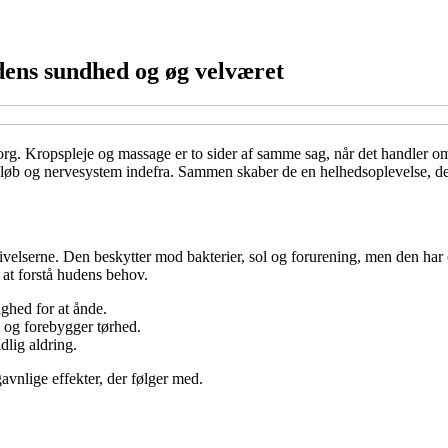
dens sundhed og øg velværet
rg. Kropspleje og massage er to sider af samme sag, når det handler om
løb og nervesystem indefra. Sammen skaber de en helhedsoplevelse, de
lserne. Den beskytter mod bakterier, sol og forurening, men den har ogs
 at forstå hudens behov.
ghed for at ånde.
 og forebygger tørhed.
dlig aldring.
avnlige effekter, der følger med.