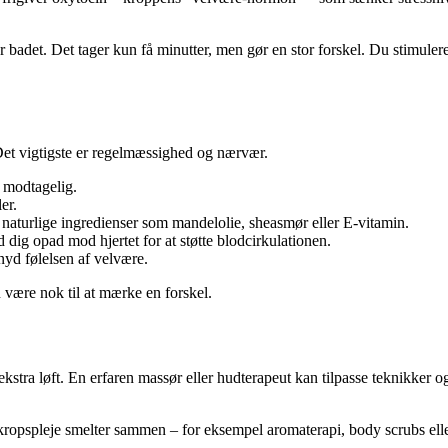
badet. Det tager kun få minutter, men gør en stor forskel. Du stimulerer
et vigtigste er regelmæssighed og nærvær.
 modtagelig.
er.
d naturlige ingredienser som mandelolie, sheasmør eller E-vitamin.
dig opad mod hjertet for at støtte blodcirkulationen.
nyd følelsen af velvære.
n være nok til at mærke en forskel.
kstra løft. En erfaren massør eller hudterapeut kan tilpasse teknikker o
ropspleje smelter sammen – for eksempel aromaterapi, body scrubs elle