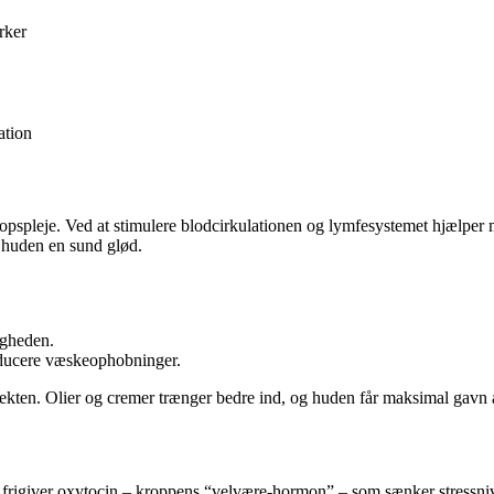
rker
ation
ropspleje. Ved at stimulere blodcirkulationen og lymfesystemet hjælper
 huden en sund glød.
igheden.
educere væskeophobninger.
ten. Olier og cremer trænger bedre ind, og huden får maksimal gavn af
n frigiver oxytocin – kroppens “velvære-hormon” – som sænker stressni