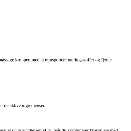
 massage kroppen med at transportere næringsstoffer og fjerne
 de aktive ingredienser.
veauet og øger følelsen af ro. Når du kombinerer kropspleje med