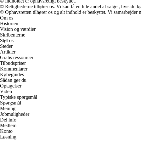
© Indholdet er ophavsretligt beskyttet.
© Rettighederne tilhører os. Vi kan få en lille andel af salget, hvis du
© Ophavsretten tilhører os og alt indhold er beskyttet. Vi samarbejder 
Om os
Historien
Vision og værdier
Skribenterne
Støt os
Steder
Artikler
Gratis ressourcer
Tilbudspriser
Kommentarer
Købeguides
Sådan gør du
Optagelser
Viden
Typiske spørgsmål
Spørgsmål
Mening
Jobmuligheder
Del info
Medlem
Konto
Løsning