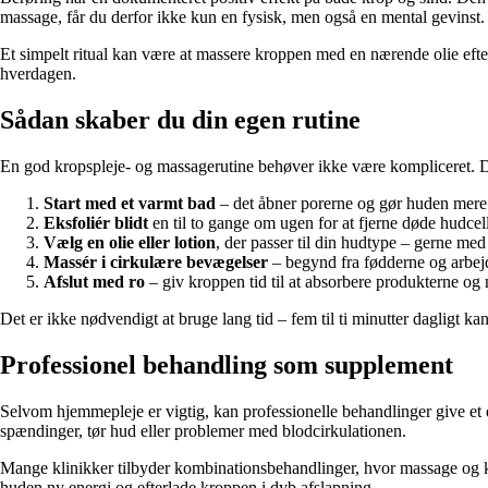
massage, får du derfor ikke kun en fysisk, men også en mental gevinst.
Et simpelt ritual kan være at massere kroppen med en nærende olie efter 
hverdagen.
Sådan skaber du din egen rutine
En god kropspleje- og massagerutine behøver ikke være kompliceret. D
Start med et varmt bad
– det åbner porerne og gør huden mere
Eksfoliér blidt
en til to gange om ugen for at fjerne døde hudcell
Vælg en olie eller lotion
, der passer til din hudtype – gerne me
Massér i cirkulære bevægelser
– begynd fra fødderne og arbejd 
Afslut med ro
– giv kroppen tid til at absorbere produkterne og 
Det er ikke nødvendigt at bruge lang tid – fem til ti minutter dagligt ka
Professionel behandling som supplement
Selvom hjemmepleje er vigtig, kan professionelle behandlinger give et e
spændinger, tør hud eller problemer med blodcirkulationen.
Mange klinikker tilbyder kombinationsbehandlinger, hvor massage og k
huden ny energi og efterlade kroppen i dyb afslapning.