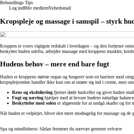
Behandlings Tips
Log ind
Bliv medlem
Nyhedsmail
Kropspleje og massage i samspil – styrk hu
Kroppen er vores vigtigste redskab i hverdagen – og den fortjener omso
beskytter huden udefra, arbejder massage med kroppens muskler, kreds
Hudens behov – mere end bare fugt
Huden er kroppens største organ og fungerer som en barriere mod omgive
kropsplejerutine handler ikke kun om at smøre sig ind i creme, men om
Rens og eksfoliering
fjerner døde hudceller og giver huden muli
Fugt og næring
hjælper med at bevare hudens naturlige balance
Beskyttelse mod solen
er afgørende for at undgå skader og for ti
Når huden er velplejet, bliver den mere modtagelig for massage og de g
Spa og mindfulness: Sådan fremmer du nærvær gennem velvære