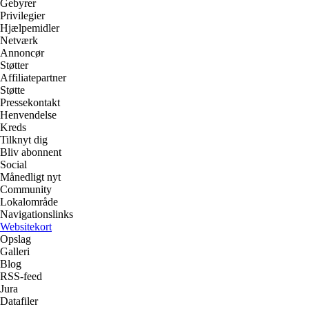
Gebyrer
Privilegier
Hjælpemidler
Netværk
Annoncør
Støtter
Affiliatepartner
Støtte
Pressekontakt
Henvendelse
Kreds
Tilknyt dig
Bliv abonnent
Social
Månedligt nyt
Community
Lokalområde
Navigationslinks
Websitekort
Opslag
Galleri
Blog
RSS-feed
Jura
Datafiler