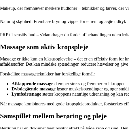
Makeup, der fremhæver mørkere hudtoner – teknikker og farver, der vi
Naturlig skønhed: Fremhæv bryn og vipper for et rent og ægte udtryk
PRP til sensitiv hud – sådan drager du fordel af behandlingen uden irrit
Massage som aktiv kropspleje
Massage er ikke kun en luksusoplevelse – det er en effektiv form for k
affaldsstoffer. Det kan mindske spændinger, reducere hævelser og give
Forskellige massageteknikker har forskellige formål:
Afslappende massage
dæmper stress og fremmer ro i kroppen.
Dybdegående massage
løsner muskelspændinger og øger smid
Lymfedrænage
støtter kroppens naturlige udrensning og kan r
Når massage kombineres med gode kropsplejeprodukter, forstærkes effek
Samspillet mellem berøring og pleje
Berøring har en dokumenteret positiv effekt på både krop og sind. De