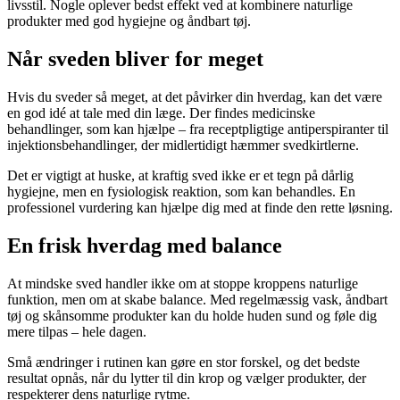
livsstil. Nogle oplever bedst effekt ved at kombinere naturlige
produkter med god hygiejne og åndbart tøj.
Når sveden bliver for meget
Hvis du sveder så meget, at det påvirker din hverdag, kan det være
en god idé at tale med din læge. Der findes medicinske
behandlinger, som kan hjælpe – fra receptpligtige antiperspiranter til
injektionsbehandlinger, der midlertidigt hæmmer svedkirtlerne.
Det er vigtigt at huske, at kraftig sved ikke er et tegn på dårlig
hygiejne, men en fysiologisk reaktion, som kan behandles. En
professionel vurdering kan hjælpe dig med at finde den rette løsning.
En frisk hverdag med balance
At mindske sved handler ikke om at stoppe kroppens naturlige
funktion, men om at skabe balance. Med regelmæssig vask, åndbart
tøj og skånsomme produkter kan du holde huden sund og føle dig
mere tilpas – hele dagen.
Små ændringer i rutinen kan gøre en stor forskel, og det bedste
resultat opnås, når du lytter til din krop og vælger produkter, der
respekterer dens naturlige rytme.