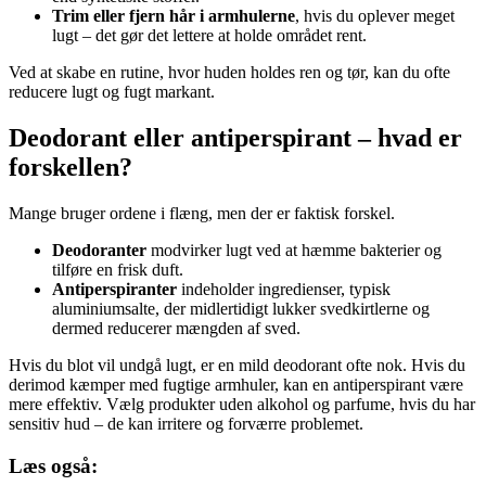
Trim eller fjern hår i armhulerne
, hvis du oplever meget
lugt – det gør det lettere at holde området rent.
Ved at skabe en rutine, hvor huden holdes ren og tør, kan du ofte
reducere lugt og fugt markant.
Deodorant eller antiperspirant – hvad er
forskellen?
Mange bruger ordene i flæng, men der er faktisk forskel.
Deodoranter
modvirker lugt ved at hæmme bakterier og
tilføre en frisk duft.
Antiperspiranter
indeholder ingredienser, typisk
aluminiumsalte, der midlertidigt lukker svedkirtlerne og
dermed reducerer mængden af sved.
Hvis du blot vil undgå lugt, er en mild deodorant ofte nok. Hvis du
derimod kæmper med fugtige armhuler, kan en antiperspirant være
mere effektiv. Vælg produkter uden alkohol og parfume, hvis du har
sensitiv hud – de kan irritere og forværre problemet.
Læs også: