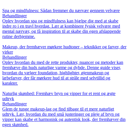
Spa og mindfulness: Sådan fremmer du nærvær gennem velvære
Behandlinger
Oplev hvordan spa og mindfulness kan hjælpe dig med at skabe
indre ro i en travl hverdag. Lær at kombinere fysisk velvære med
mental nærvær, og få inspiration til at skabe din egen afslappende
rutine derhjemme.
Makeup, der fremhæver mørkere hudtoner – teknikker og farver, der
virker
Behandlinger
Oplev hvordan du med de rette produkter, nuancer og metoder kan
fremhæve din huds naturlige varme og dybde. Denne guide viser,
hvordan du vælger foundation, highlighter, øjenmakeup og
læbefarver, der får mørkere hud til at stråle med selvtillid og
karakter.
Naturlig skønhed: Fremhæv bryn og vipper for et rent og ægte
udtryk
Behandlinger
Glem de tunge makeup-lag og find tilbage til et mere naturligt
udtryk. Lær, hvordan du med små justeringer og pleje af bryn og
vipper kan skabe et harmonisk og autentisk look, der fremhæver din
egen skønhed.