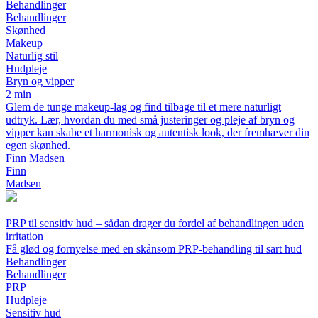
Behandlinger
Behandlinger
Skønhed
Makeup
Naturlig stil
Hudpleje
Bryn og vipper
2 min
Glem de tunge makeup-lag og find tilbage til et mere naturligt
udtryk. Lær, hvordan du med små justeringer og pleje af bryn og
vipper kan skabe et harmonisk og autentisk look, der fremhæver din
egen skønhed.
Finn Madsen
Finn
Madsen
PRP til sensitiv hud – sådan drager du fordel af behandlingen uden
irritation
Få glød og fornyelse med en skånsom PRP-behandling til sart hud
Behandlinger
Behandlinger
PRP
Hudpleje
Sensitiv hud