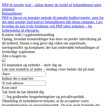
PRP til sensitiv hud – sådan drager du fordel af behandlingen uden
irritation
Behandlinger
PRP er blevet en populær metode til naturlig hudforyngelse, men for
dig med sensitiv hud kræver behandlingen lidt ekstra omtanke. Læs
hvordan du kan nyde fordelene ved PRP uden irritation – fra
forberedelse til efterpleje.
Kostens rolle i sygdomsbehandling
Opdag, hvordan kostændringer kan have en positiv indvirkning på
dit helbred. Denne e-bog giver dig viden om superfoods,
næringsstoffer og kostplaner, der kan understøtte behandlingen af
forskellige sygdomme.
Åbn e-bogen nu
Få inspiration og nyheder – skriv dig op
Gør som tusindvis af andre – modtag vores bedste råd på mail.
Indtast din e-mail her
Kom med
Tak fordi du har tilmeldt dig
Jeg godkender brugerbetingelser og privatlivspolitik.
Tilmelding til nyhedsbrevet betyder, at du accepterer vores
brugerbetingelser og persondatapolitik. Du kan nemt framelde dig,