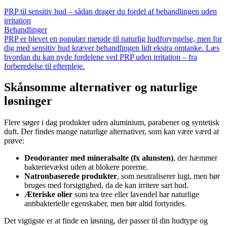
PRP til sensitiv hud – sådan drager du fordel af behandlingen uden
irritation
Behandlinger
PRP er blevet en populær metode til naturlig hudforyngelse, men for
dig med sensitiv hud kræver behandlingen lidt ekstra omtanke. Læs
hvordan du kan nyde fordelene ved PRP uden irritation – fra
forberedelse til efterpleje.
Skånsomme alternativer og naturlige
løsninger
Flere søger i dag produkter uden aluminium, parabener og syntetisk
duft. Der findes mange naturlige alternativer, som kan være værd at
prøve:
Deodoranter med mineralsalte (fx alunsten)
, der hæmmer
bakterievækst uden at blokere porerne.
Natronbaserede produkter
, som neutraliserer lugt, men bør
bruges med forsigtighed, da de kan irritere sart hud.
Æteriske olier
som tea tree eller lavendel har naturlige
antibakterielle egenskaber, men bør altid fortyndes.
Det vigtigste er at finde en løsning, der passer til din hudtype og