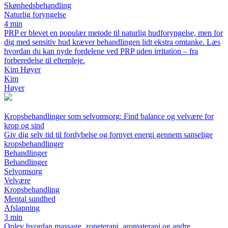
Skønhedsbehandling
Naturlig foryngelse
4 min
PRP er blevet en populær metode til naturlig hudforyngelse, men for
dig med sensitiv hud kræver behandlingen lidt ekstra omtanke. Læs
hvordan du kan nyde fordelene ved PRP uden irritation – fra
forberedelse til efterpleje.
Kim Høyer
Kim
Høyer
Kropsbehandlinger som selvomsorg: Find balance og velvære for
krop og sind
Giv dig selv tid til fordybelse og fornyet energi gennem sanselige
kropsbehandlinger
Behandlinger
Behandlinger
Selvomsorg
Velvære
Kropsbehandling
Mental sundhed
Afslapning
3 min
Oplev hvordan massage, zoneterapi, aromaterapi og andre