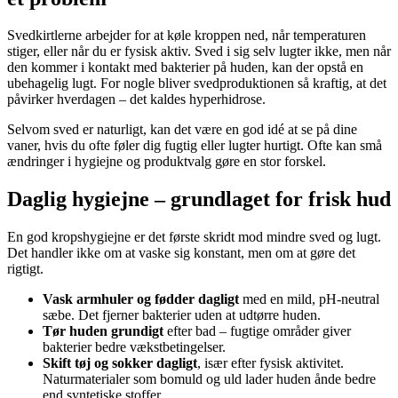
Svedkirtlerne arbejder for at køle kroppen ned, når temperaturen
stiger, eller når du er fysisk aktiv. Sved i sig selv lugter ikke, men når
den kommer i kontakt med bakterier på huden, kan der opstå en
ubehagelig lugt. For nogle bliver svedproduktionen så kraftig, at det
påvirker hverdagen – det kaldes hyperhidrose.
Selvom sved er naturligt, kan det være en god idé at se på dine
vaner, hvis du ofte føler dig fugtig eller lugter hurtigt. Ofte kan små
ændringer i hygiejne og produktvalg gøre en stor forskel.
Daglig hygiejne – grundlaget for frisk hud
En god kropshygiejne er det første skridt mod mindre sved og lugt.
Det handler ikke om at vaske sig konstant, men om at gøre det
rigtigt.
Vask armhuler og fødder dagligt
med en mild, pH-neutral
sæbe. Det fjerner bakterier uden at udtørre huden.
Tør huden grundigt
efter bad – fugtige områder giver
bakterier bedre vækstbetingelser.
Skift tøj og sokker dagligt
, især efter fysisk aktivitet.
Naturmaterialer som bomuld og uld lader huden ånde bedre
end syntetiske stoffer.