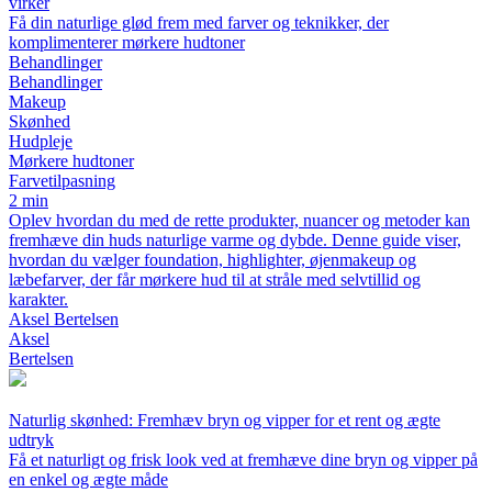
virker
Få din naturlige glød frem med farver og teknikker, der
komplimenterer mørkere hudtoner
Behandlinger
Behandlinger
Makeup
Skønhed
Hudpleje
Mørkere hudtoner
Farvetilpasning
2 min
Oplev hvordan du med de rette produkter, nuancer og metoder kan
fremhæve din huds naturlige varme og dybde. Denne guide viser,
hvordan du vælger foundation, highlighter, øjenmakeup og
læbefarver, der får mørkere hud til at stråle med selvtillid og
karakter.
Aksel Bertelsen
Aksel
Bertelsen
Naturlig skønhed: Fremhæv bryn og vipper for et rent og ægte
udtryk
Få et naturligt og frisk look ved at fremhæve dine bryn og vipper på
en enkel og ægte måde