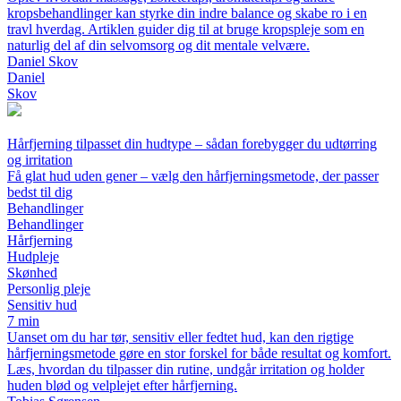
kropsbehandlinger kan styrke din indre balance og skabe ro i en
travl hverdag. Artiklen guider dig til at bruge kropspleje som en
naturlig del af din selvomsorg og dit mentale velvære.
Daniel Skov
Daniel
Skov
Hårfjerning tilpasset din hudtype – sådan forebygger du udtørring
og irritation
Få glat hud uden gener – vælg den hårfjerningsmetode, der passer
bedst til dig
Behandlinger
Behandlinger
Hårfjerning
Hudpleje
Skønhed
Personlig pleje
Sensitiv hud
7 min
Uanset om du har tør, sensitiv eller fedtet hud, kan den rigtige
hårfjerningsmetode gøre en stor forskel for både resultat og komfort.
Læs, hvordan du tilpasser din rutine, undgår irritation og holder
huden blød og velplejet efter hårfjerning.