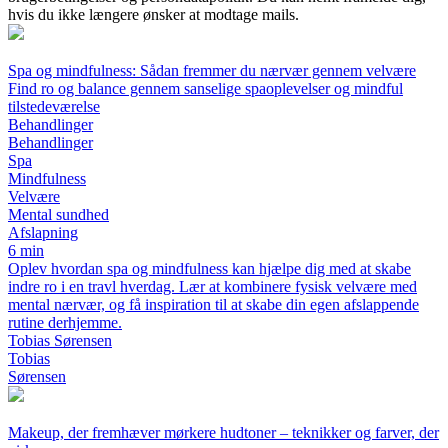
hvis du ikke længere ønsker at modtage mails.
Spa og mindfulness: Sådan fremmer du nærvær gennem velvære
Find ro og balance gennem sanselige spaoplevelser og mindful
tilstedeværelse
Behandlinger
Behandlinger
Spa
Mindfulness
Velvære
Mental sundhed
Afslapning
6 min
Oplev hvordan spa og mindfulness kan hjælpe dig med at skabe
indre ro i en travl hverdag. Lær at kombinere fysisk velvære med
mental nærvær, og få inspiration til at skabe din egen afslappende
rutine derhjemme.
Tobias Sørensen
Tobias
Sørensen
Makeup, der fremhæver mørkere hudtoner – teknikker og farver, der