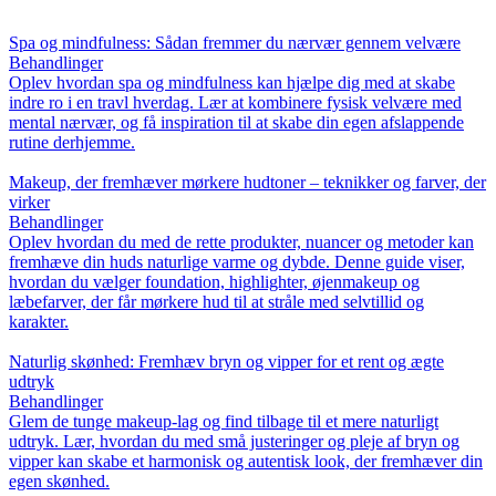
Spa og mindfulness: Sådan fremmer du nærvær gennem velvære
Behandlinger
Oplev hvordan spa og mindfulness kan hjælpe dig med at skabe
indre ro i en travl hverdag. Lær at kombinere fysisk velvære med
mental nærvær, og få inspiration til at skabe din egen afslappende
rutine derhjemme.
Makeup, der fremhæver mørkere hudtoner – teknikker og farver, der
virker
Behandlinger
Oplev hvordan du med de rette produkter, nuancer og metoder kan
fremhæve din huds naturlige varme og dybde. Denne guide viser,
hvordan du vælger foundation, highlighter, øjenmakeup og
læbefarver, der får mørkere hud til at stråle med selvtillid og
karakter.
Naturlig skønhed: Fremhæv bryn og vipper for et rent og ægte
udtryk
Behandlinger
Glem de tunge makeup-lag og find tilbage til et mere naturligt
udtryk. Lær, hvordan du med små justeringer og pleje af bryn og
vipper kan skabe et harmonisk og autentisk look, der fremhæver din
egen skønhed.