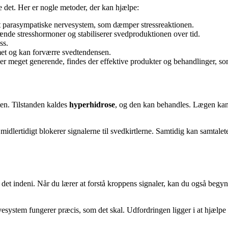
 det. Her er nogle metoder, der kan hjælpe:
 parasympatiske nervesystem, som dæmper stressreaktionen.
nde stresshormoner og stabiliserer svedproduktionen over tid.
ss.
met og kan forværre svedtendensen.
r meget generende, findes der effektive produkter og behandlinger, so
eten. Tilstanden kaldes
hyperhidrose
, og den kan behandles. Lægen kan 
midlertidigt blokerer signalerne til svedkirtlerne. Samtidig kan samtalet
r det indeni. Når du lærer at forstå kroppens signaler, kan du også beg
rvesystem fungerer præcis, som det skal. Udfordringen ligger i at hjælpe