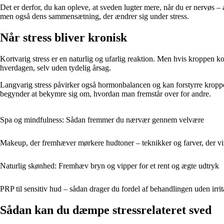
Det er derfor, du kan opleve, at sveden lugter mere, når du er nervøs 
men også dens sammensætning, der ændrer sig under stress.
Når stress bliver kronisk
Kortvarig stress er en naturlig og ufarlig reaktion. Men hvis kroppen ko
hverdagen, selv uden tydelig årsag.
Langvarig stress påvirker også hormonbalancen og kan forstyrre kroppen
begynder at bekymre sig om, hvordan man fremstår over for andre.
Spa og mindfulness: Sådan fremmer du nærvær gennem velvære
Makeup, der fremhæver mørkere hudtoner – teknikker og farver, der vi
Naturlig skønhed: Fremhæv bryn og vipper for et rent og ægte udtryk
PRP til sensitiv hud – sådan drager du fordel af behandlingen uden irrit
Sådan kan du dæmpe stressrelateret sved