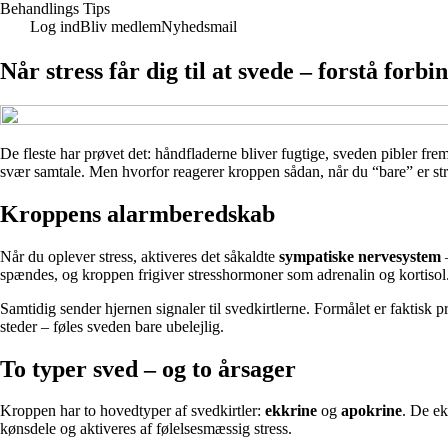
Behandlings Tips
Log ind
Bliv medlem
Nyhedsmail
Når stress får dig til at svede – forstå for
De fleste har prøvet det: håndfladerne bliver fugtige, sveden pibler f
svær samtale. Men hvorfor reagerer kroppen sådan, når du “bare” er str
Kroppens alarmberedskab
Når du oplever stress, aktiveres det såkaldte
sympatiske nervesystem
–
spændes, og kroppen frigiver stresshormoner som adrenalin og kortisol
Samtidig sender hjernen signaler til svedkirtlerne. Formålet er faktisk
steder – føles sveden bare ubelejlig.
To typer sved – og to årsager
Kroppen har to hovedtyper af svedkirtler:
ekkrine
og
apokrine
. De ek
kønsdele og aktiveres af følelsesmæssig stress.