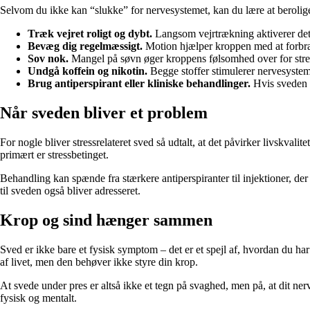
Selvom du ikke kan “slukke” for nervesystemet, kan du lære at berolige
Træk vejret roligt og dybt.
Langsom vejrtrækning aktiverer det
Bevæg dig regelmæssigt.
Motion hjælper kroppen med at forbræ
Sov nok.
Mangel på søvn øger kroppens følsomhed over for stre
Undgå koffein og nikotin.
Begge stoffer stimulerer nervesyste
Brug antiperspirant eller kliniske behandlinger.
Hvis sveden e
Når sveden bliver et problem
For nogle bliver stressrelateret sved så udtalt, at det påvirker livskvalit
primært er stressbetinget.
Behandling kan spænde fra stærkere antiperspiranter til injektioner, der 
til sveden også bliver adresseret.
Krop og sind hænger sammen
Sved er ikke bare et fysisk symptom – det er et spejl af, hvordan du ha
af livet, men den behøver ikke styre din krop.
At svede under pres er altså ikke et tegn på svaghed, men på, at dit ne
fysisk og mentalt.