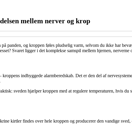
bindelsen mellem nerver og krop
rem på panden, og kroppen føles pludselig varm, selvom du ikke har bevæ
esset? Svaret ligger i det komplekse samspil mellem hjernen, nerverne o
 kroppens indbyggede alarmberedskab. Det er den del af nervesystemet, d
.
 praktisk: sveden hjælper kroppen med at regulere temperaturen, hvis du 
krine kirtler findes over hele kroppen og producerer den vandige sved, 