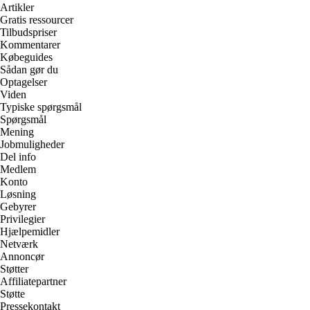
Artikler
Gratis ressourcer
Tilbudspriser
Kommentarer
Købeguides
Sådan gør du
Optagelser
Viden
Typiske spørgsmål
Spørgsmål
Mening
Jobmuligheder
Del info
Medlem
Konto
Løsning
Gebyrer
Privilegier
Hjælpemidler
Netværk
Annoncør
Støtter
Affiliatepartner
Støtte
Pressekontakt