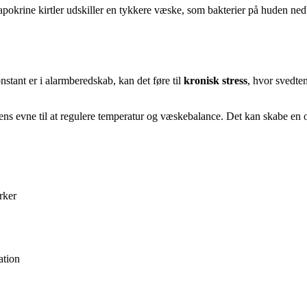
– apokrine kirtler udskiller en tykkere væske, som bakterier på huden n
nstant er i alarmberedskab, kan det føre til
kronisk stress
, hvor svedte
s evne til at regulere temperatur og væskebalance. Det kan skabe en ond
rker
ation