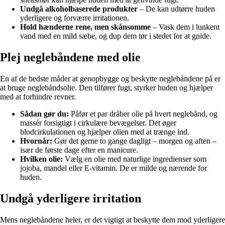
Undgå alkoholbaserede produkter
– De kan udtørre huden
yderligere og forværre irritationen.
Hold hænderne rene, men skånsomme
– Vask dem i lunkent
vand med en mild sæbe, og dup dem tør i stedet for at gnide.
Plej neglebåndene med olie
En af de bedste måder at genopbygge og beskytte neglebåndene på er
at bruge neglebåndsolie. Den tilfører fugt, styrker huden og hjælper
med at forhindre revner.
Sådan gør du:
Påfør et par dråber olie på hvert neglebånd, og
massér forsigtigt i cirkulære bevægelser. Det øger
blodcirkulationen og hjælper olien med at trænge ind.
Hvornår:
Gør det gerne to gange dagligt – morgen og aften –
især de første dage efter en manicure.
Hvilken olie:
Vælg en olie med naturlige ingredienser som
jojoba, mandel eller E-vitamin. De er milde og nærende for
huden.
Undgå yderligere irritation
Mens neglebåndene heler, er det vigtigt at beskytte dem mod yderligere