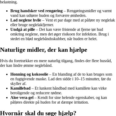
belastning.
Brug handsker ved rengøring
– Rengøringsmidler og varmt
vand kan udtørre huden og forværre ømheden.
Lad neglene hvile
– Vent et par dage med at påføre ny neglelak
eller bruge neglelakfjerner.
Undgå at pille
– Det kan være fristende at fjerne tør hud
omkring neglene, men det øger risikoen for infektion. Brug i
stedet en blød neglebåndsskubber, når huden er helet.
Naturlige midler, der kan hjælpe
Hvis du foretrækker en mere naturlig tilgang, findes der flere husråd,
der kan lindre ømme neglebånd.
Honning og kokosolie
– En blanding af de to kan bruges som
en fugtgivende maske. Lad den sidde i 10–15 minutter, før du
skyller af.
Kamillebad
– Et lunkent håndbad med kamillete kan virke
beroligende og reducere rødme.
Aloe vera-gel
– Kendt for sine helende egenskaber, og kan
påføres direkte på huden for at dæmpe irritation.
Hvornår skal du søge hjælp?