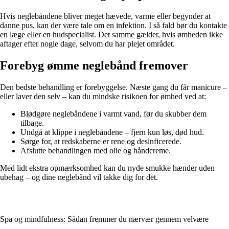
Hvis neglebåndene bliver meget hævede, varme eller begynder at
danne pus, kan der være tale om en infektion. I så fald bør du kontakte
en læge eller en hudspecialist. Det samme gælder, hvis ømheden ikke
aftager efter nogle dage, selvom du har plejet området.
Forebyg ømme neglebånd fremover
Den bedste behandling er forebyggelse. Næste gang du får manicure –
eller laver den selv – kan du mindske risikoen for ømhed ved at:
Blødgøre neglebåndene i varmt vand, før du skubber dem
tilbage.
Undgå at klippe i neglebåndene – fjern kun løs, død hud.
Sørge for, at redskaberne er rene og desinficerede.
Afslutte behandlingen med olie og håndcreme.
Med lidt ekstra opmærksomhed kan du nyde smukke hænder uden
ubehag – og dine neglebånd vil takke dig for det.
Spa og mindfulness: Sådan fremmer du nærvær gennem velvære