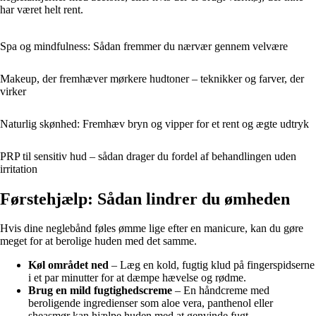
har været helt rent.
Spa og mindfulness: Sådan fremmer du nærvær gennem velvære
Makeup, der fremhæver mørkere hudtoner – teknikker og farver, der
virker
Naturlig skønhed: Fremhæv bryn og vipper for et rent og ægte udtryk
PRP til sensitiv hud – sådan drager du fordel af behandlingen uden
irritation
Førstehjælp: Sådan lindrer du ømheden
Hvis dine neglebånd føles ømme lige efter en manicure, kan du gøre
meget for at berolige huden med det samme.
Køl området ned
– Læg en kold, fugtig klud på fingerspidserne
i et par minutter for at dæmpe hævelse og rødme.
Brug en mild fugtighedscreme
– En håndcreme med
beroligende ingredienser som aloe vera, panthenol eller
sheasmør kan hjælpe huden med at genvinde fugt.