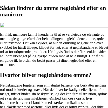
Sådan lindrer du ømme neglebånd efter en
manicure
En frisk manicure kan få hænderne til at se velplejede og elegante ud,
men nogle gange efterlader behandlingen neglebåndene ømme, røde
eller irriterede. Det kan skyldes, at huden omkring neglene er blevet
skubbet for hårdt tilbage, klippet for tæt, eller at neglebåndene er blevet
udsat for udtørrende produkter. Heldigvis findes der flere enkle måder
at lindre ubehaget på og hjælpe huden med at hele hurtigt. Her får du
en guide til, hvordan du bedst passer på dine neglebånd efter en
manicure.
Hvorfor bliver neglebåndene ømme?
Neglebåndene fungerer som en naturlig barriere, der beskytter neglens
rod mod bakterier og snavs. Når de bliver beskadiget eller fjernet for
meget, mister huden sin beskyttelse, og det kan føre til irritation, rødme
og i værste fald små infektioner. Ømhed kan også opstå, hvis
hænderne har været i kontakt med stærke kemikalier, som
neglelakfjerner med acetone, eller hvis der er brugt værktøj, der ikke