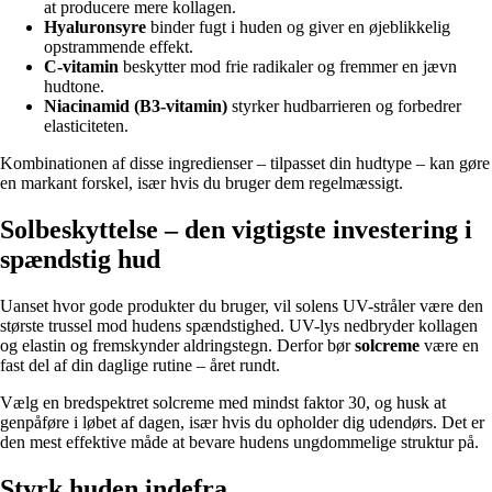
at producere mere kollagen.
Hyaluronsyre
binder fugt i huden og giver en øjeblikkelig
opstrammende effekt.
C-vitamin
beskytter mod frie radikaler og fremmer en jævn
hudtone.
Niacinamid (B3-vitamin)
styrker hudbarrieren og forbedrer
elasticiteten.
Kombinationen af disse ingredienser – tilpasset din hudtype – kan gøre
en markant forskel, især hvis du bruger dem regelmæssigt.
Solbeskyttelse – den vigtigste investering i
spændstig hud
Uanset hvor gode produkter du bruger, vil solens UV-stråler være den
største trussel mod hudens spændstighed. UV-lys nedbryder kollagen
og elastin og fremskynder aldringstegn. Derfor bør
solcreme
være en
fast del af din daglige rutine – året rundt.
Vælg en bredspektret solcreme med mindst faktor 30, og husk at
genpåføre i løbet af dagen, især hvis du opholder dig udendørs. Det er
den mest effektive måde at bevare hudens ungdommelige struktur på.
Styrk huden indefra