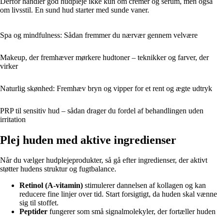
Derfor handler god hudpleje ikke kun om cremer og serum, men også
om livsstil. En sund hud starter med sunde vaner.
Spa og mindfulness: Sådan fremmer du nærvær gennem velvære
Makeup, der fremhæver mørkere hudtoner – teknikker og farver, der
virker
Naturlig skønhed: Fremhæv bryn og vipper for et rent og ægte udtryk
PRP til sensitiv hud – sådan drager du fordel af behandlingen uden
irritation
Plej huden med aktive ingredienser
Når du vælger hudplejeprodukter, så gå efter ingredienser, der aktivt
støtter hudens struktur og fugtbalance.
Retinol (A-vitamin)
stimulerer dannelsen af kollagen og kan
reducere fine linjer over tid. Start forsigtigt, da huden skal vænne
sig til stoffet.
Peptider
fungerer som små signalmolekyler, der fortæller huden