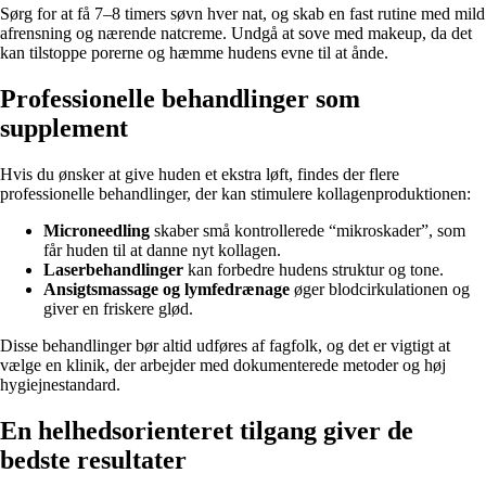
Sørg for at få 7–8 timers søvn hver nat, og skab en fast rutine med mild
afrensning og nærende natcreme. Undgå at sove med makeup, da det
kan tilstoppe porerne og hæmme hudens evne til at ånde.
Professionelle behandlinger som
supplement
Hvis du ønsker at give huden et ekstra løft, findes der flere
professionelle behandlinger, der kan stimulere kollagenproduktionen:
Microneedling
skaber små kontrollerede “mikroskader”, som
får huden til at danne nyt kollagen.
Laserbehandlinger
kan forbedre hudens struktur og tone.
Ansigtsmassage og lymfedrænage
øger blodcirkulationen og
giver en friskere glød.
Disse behandlinger bør altid udføres af fagfolk, og det er vigtigt at
vælge en klinik, der arbejder med dokumenterede metoder og høj
hygiejnestandard.
En helhedsorienteret tilgang giver de
bedste resultater