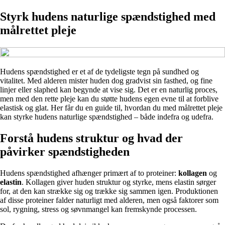
Styrk hudens naturlige spændstighed med
målrettet pleje
Hudens spændstighed er et af de tydeligste tegn på sundhed og
vitalitet. Med alderen mister huden dog gradvist sin fasthed, og fine
linjer eller slaphed kan begynde at vise sig. Det er en naturlig proces,
men med den rette pleje kan du støtte hudens egen evne til at forblive
elastisk og glat. Her får du en guide til, hvordan du med målrettet pleje
kan styrke hudens naturlige spændstighed – både indefra og udefra.
Forstå hudens struktur og hvad der
påvirker spændstigheden
Hudens spændstighed afhænger primært af to proteiner:
kollagen
og
elastin
. Kollagen giver huden struktur og styrke, mens elastin sørger
for, at den kan strække sig og trække sig sammen igen. Produktionen
af disse proteiner falder naturligt med alderen, men også faktorer som
sol, rygning, stress og søvnmangel kan fremskynde processen.