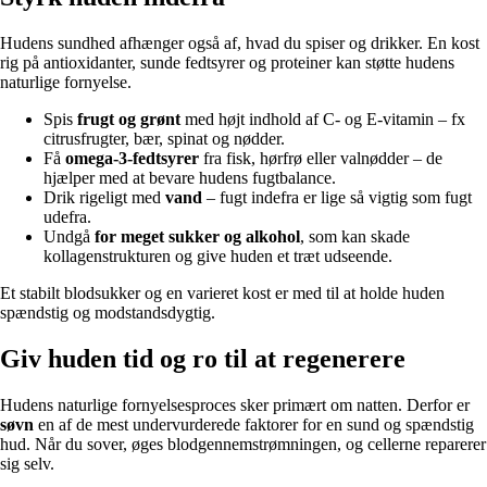
Hudens sundhed afhænger også af, hvad du spiser og drikker. En kost
rig på antioxidanter, sunde fedtsyrer og proteiner kan støtte hudens
naturlige fornyelse.
Spis
frugt og grønt
med højt indhold af C- og E-vitamin – fx
citrusfrugter, bær, spinat og nødder.
Få
omega-3-fedtsyrer
fra fisk, hørfrø eller valnødder – de
hjælper med at bevare hudens fugtbalance.
Drik rigeligt med
vand
– fugt indefra er lige så vigtig som fugt
udefra.
Undgå
for meget sukker og alkohol
, som kan skade
kollagenstrukturen og give huden et træt udseende.
Et stabilt blodsukker og en varieret kost er med til at holde huden
spændstig og modstandsdygtig.
Giv huden tid og ro til at regenerere
Hudens naturlige fornyelsesproces sker primært om natten. Derfor er
søvn
en af de mest undervurderede faktorer for en sund og spændstig
hud. Når du sover, øges blodgennemstrømningen, og cellerne reparerer
sig selv.